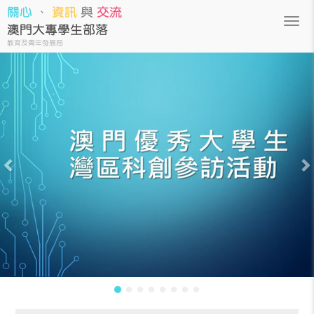
關心
、
資訊
與
交流
澳門大專學生部落
教育及青年發展局
Previous
Nex