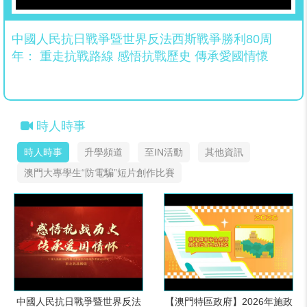
中國人民抗日戰爭暨世界反法西斯戰爭勝利80周
年： 重走抗戰路線 感悟抗戰歷史 傳承愛國情懷
時人時事
時人時事
升學頻道
至IN活動
其他資訊
澳門大專學生“防電騙”短片創作比賽
中國人民抗日戰爭暨世界反法
【澳門特區政府】2026年施政