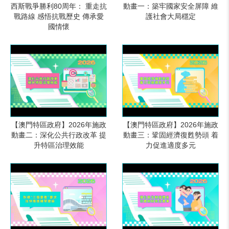
西斯戰爭勝利80周年： 重走抗
動畫一：築牢國家安全屏障 維
戰路線 感悟抗戰歷史 傳承愛
護社會大局穩定
國情懷
【澳門特區政府】2026年施政
【澳門特區政府】2026年施政
動畫二：深化公共行政改革 提
動畫三：鞏固經濟復甦勢頭 着
升特區治理效能
力促進適度多元