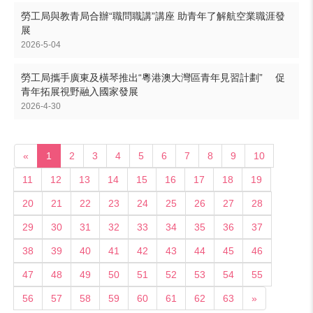
勞工局與教青局合辦“職問職講”講座 助青年了解航空業職涯發
展
2026-5-04
勞工局攜手廣東及橫琴推出“粵港澳大灣區青年見習計劃” 促
青年拓展視野融入國家發展
2026-4-30
«
1
2
3
4
5
6
7
8
9
10
11
12
13
14
15
16
17
18
19
20
21
22
23
24
25
26
27
28
29
30
31
32
33
34
35
36
37
38
39
40
41
42
43
44
45
46
47
48
49
50
51
52
53
54
55
56
57
58
59
60
61
62
63
»